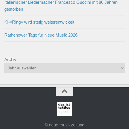
Italienischer Liedermacher Francesco Guccini mit 86 Jahren
gestorben
KI-«Ring» wird stetig weiterentwickelt
Rathenower Tage für Neue Musik 2026
Archiv
© neue musikzeitung