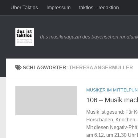
Über Taktlos
Impressum
taktlos – redaktion
Zum Inhalt springen
das musikmagazin des bayerischen rundfunk
SCHLAGWÖRTER:
THERESA ANGERMÜLLER
MUSIKER IM MITTELPU
106 – Musik mac
Musik ist gesund: Für K
Hörschäden, Knochen- 
Mit diesen Negativ-Phä
am 6.12. um 21.30 Uhr 