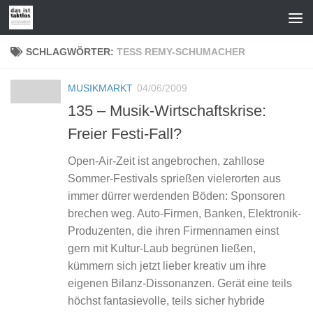
Zum Inhalt springen
SCHLAGWÖRTER:
TESS REMY-SCHUMACHER
MUSIKMARKT
04/06/2009
135 – Musik-Wirtschaftskrise:
Freier Festi-Fall?
Open-Air-Zeit ist angebrochen, zahllose
Sommer-Festivals sprießen vielerorten aus
immer dürrer werdenden Böden: Sponsoren
brechen weg. Auto-Firmen, Banken, Elektronik-
Produzenten, die ihren Firmennamen einst
gern mit Kultur-Laub begrünen ließen,
kümmern sich jetzt lieber kreativ um ihre
eigenen Bilanz-Dissonanzen. Gerät eine teils
höchst fantasievolle, teils sicher hybride