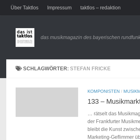
Über Taktlos
Impressum
taktlos – redaktion
Zum Inhalt springen
das musikmagazin des bayerischen rundfunk
SCHLAGWÖRTER:
STEFAN FRICKE
KOMPONISTEN
/
MUSIK
133 – Musikmarkt
… rätselt das Musikmag
der Frankfurter Musikme
bleibt die Kunst zwisch
Marketing-Geflimmer üb