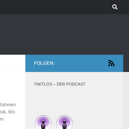
FOLGEN:
TAKTLOS – DER PODCAST
m Rahmen
usik. Wo
im