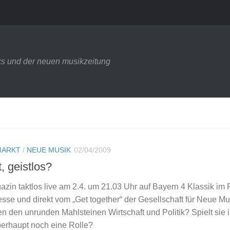
s und der neuen musikzeitung
MARKT
/
NEUE MUSIK
02/04/2009
, geistlos?
azin taktlos live am 2.4. um 21.03 Uhr auf Bayern 4 Klassik i
sse und direkt vom „Get together“ der Gesellschaft für Neue M
en den unrunden Mahlsteinen Wirtschaft und Politik? Spielt sie 
erhaupt noch eine Rolle?