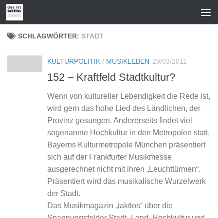
Zum Inhalt springen
SCHLAGWÖRTER:
STADT
KULTURPOLITIK
/
MUSIKLEBEN
29/03/2011
152 – Kraftfeld Stadtkultur?
Wenn von kultureller Lebendigkeit die Rede ist,
wird gern das hohe Lied des Ländlichen, der
Provinz gesungen. Andererseits findet viel
sogenannte Hochkultur in den Metropolen statt.
­Bayerns Kulturmetropole München präsentiert
sich auf der Frankfurter Musikmesse
ausgerechnet nicht mit ihren „Leuchttürmen“.
Präsentiert wird das musikalische Wurzelwerk
der Stadt.
Das Musikmagazin „taktlos“ über die
Spannungsfelder Stadt–Land, Hochkultur und