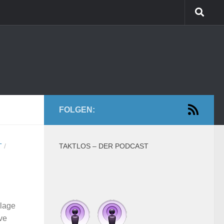
FOLGEN:
T
/
TAKTLOS – DER PODCAST
rlage
ve