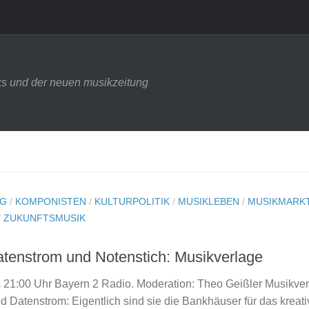
s und der neuen musikzeitung
NG
/
KOMPONISTEN
/
KULTURPOLITIK
/
MUSIKLEBEN
/
MUSIKMARK
/
ZUKUNFTSMUSIK
tenstrom und Notenstich: Musikverlage
is 21:00 Uhr Bayern 2 Radio. Moderation: Theo Geißler Musikve
 Datenstrom: Eigentlich sind sie die Bankhäuser für das kreati