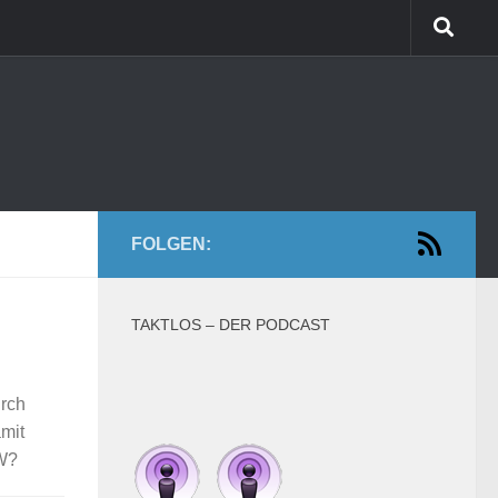
FOLGEN:
TAKTLOS – DER PODCAST
urch
amit
VW?