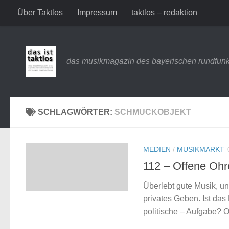
Über Taktlos
Impressum
taktlos – redaktion
Zum Inhalt springen
das musikmagazin des bayerischen rundfunk
SCHLAGWÖRTER:
SCHMUCKOBJEKT
MEDIEN
/
MUSIKMARKT
112 – Offene Ohr
Überlebt gute Musik, un
privates Geben. Ist das
politische – Aufgabe? 