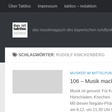
Über Taktlos
Impressum
taktlos – redaktion
Zum Inhalt springen
das musikmagazin des bayerischen rundfunk
SCHLAGWÖRTER:
RUDOLF KNICKENBERG
MUSIKER IM MITTELPU
106 – Musik mac
Musik ist gesund: Für K
Hörschäden, Knochen- 
Mit diesen Negativ-Phä
am 6.12. um 21.30 Uhr 