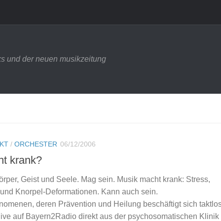
s und der neuen musikzeitung
NKT
/
ORCHESTER
06/12/2006
ht krank?
örper, Geist und Seele. Mag sein. Musik macht krank: Stress,
und Knorpel-Deformationen. Kann auch sein.
nomenen, deren Prävention und Heilung beschäftigt sich taktlo
live auf Bayern2Radio direkt aus der psychosomatischen Klinik