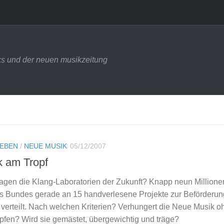
s und der neuen musikzeitung
LEBEN
/
NEUE MUSIK
05/12/2007
k am Tropf
ragen die Klang-Laboratorien der Zukunft? Knapp neun Millione
 des Bundes gerade an 15 handverlesene Projekte zur Beförderun
 verteilt. Nach welchen Kriterien? Verhungert die Neue Musik o
fen? Wird sie gemästet, übergewichtig und träge?