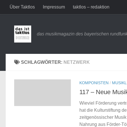
Über Taktlos
Impressum
taktlos – redaktion
Zum Inhalt springen
das musikmagazin des bayerischen rundfunk
SCHLAGWÖRTER:
NETZWERK
KOMPONISTEN
/
MUSIK
117 – Neue Musi
Wieviel Förderung vert
hat die Kulturstiftung
zeitgenössischer Musik
Nahrung aus Förder-Töp