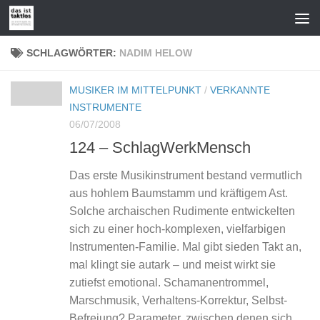
Zum Inhalt springen
SCHLAGWÖRTER:
NADIM HELOW
MUSIKER IM MITTELPUNKT
/
VERKANNTE
INSTRUMENTE
06/07/2008
124 – SchlagWerkMensch
Das erste Musikinstrument bestand vermutlich
aus hohlem Baumstamm und kräftigem Ast.
Solche archaischen Rudimente entwickelten
sich zu einer hoch-komplexen, vielfarbigen
Instrumenten-Familie. Mal gibt sieden Takt an,
mal klingt sie autark – und meist wirkt sie
zutiefst emotional. Schamanentrommel,
Marschmusik, Verhaltens-Korrektur, Selbst-
Befreiung? Parameter, zwischen denen sich