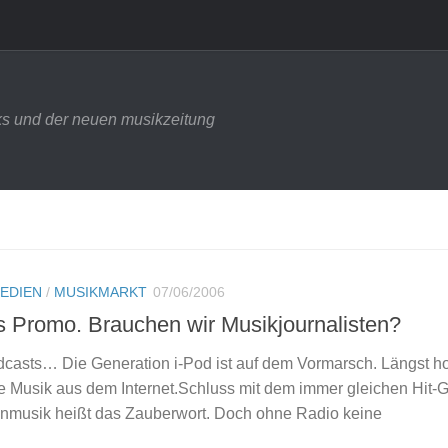
s und der neuen musikzeitung
EDIEN
/
MUSIKMARKT
07/06/2006
is Promo. Brauchen wir Musikjournalisten?
asts… Die Generation i-Pod ist auf dem Vormarsch. Längst ho
re Musik aus dem Internet.Schluss mit dem immer gleichen Hit-
nmusik heißt das Zauberwort. Doch ohne Radio keine