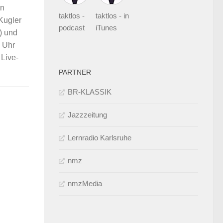
en
taktlos -
taktlos - in
 Kugler
podcast
iTunes
) und
0 Uhr
 Live-
PARTNER
BR-KLASSIK
Jazzzeitung
Lernradio Karlsruhe
nmz
nmzMedia