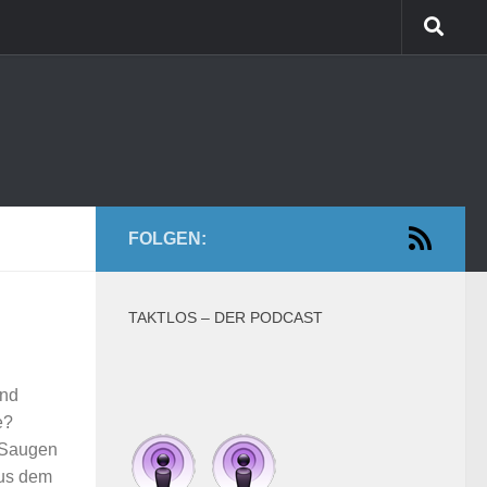
FOLGEN:
TAKTLOS – DER PODCAST
und
e?
? Saugen
aus dem