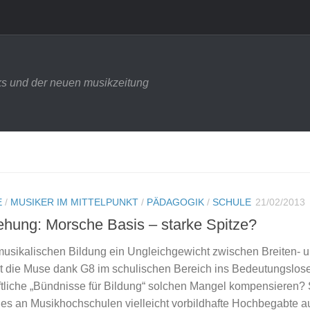
s und der neuen musikzeitung
E
/
MUSIKER IM MITTELPUNKT
/
PÄDAGOGIK
/
SCHULE
21/02/2013
ehung: Morsche Basis – starke Spitze?
 musikalischen Bildung ein Ungleichgewicht zwischen Breiten- 
t die Muse dank G8 im schulischen Bereich ins Bedeutungslos
ftliche „Bündnisse für Bildung“ solchen Mangel kompensieren
ges an Musikhochschulen vielleicht vorbildhafte Hoch­begabte 