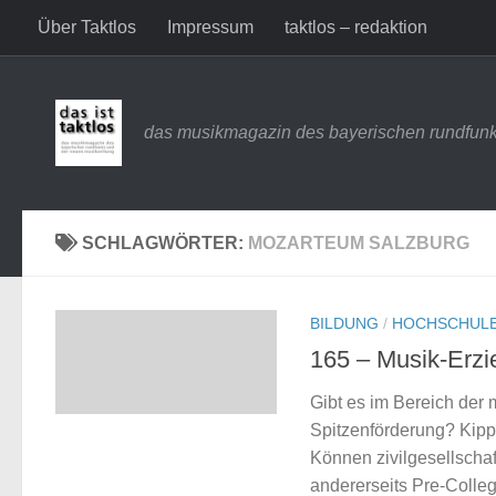
Über Taktlos
Impressum
taktlos – redaktion
Zum Inhalt springen
das musikmagazin des bayerischen rundfunk
SCHLAGWÖRTER:
MOZARTEUM SALZBURG
BILDUNG
/
HOCHSCHUL
165 – Musik-Erzi
Gibt es im Bereich der
Spitzenförderung? Kipp
Können zivilgesellscha
andererseits Pre-Colle