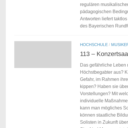
regulären musikalische
pädagogischen Bedingu
Antworten liefert takt
des Bayerischen Rundf
HOCHSCHULE
/
MUSIKER
113 – Konzertsaal
Das gefährliche Leben m
Höchstbegabter aus? Kö
Gefahr, im Rahmen ihre
kippen? Haben sie übe
Vorstellungen? Mit wel
individuelle Maßnahmen
kann man mögliches Sc
können staatliche Bildu
Solisten in Zukunft üb