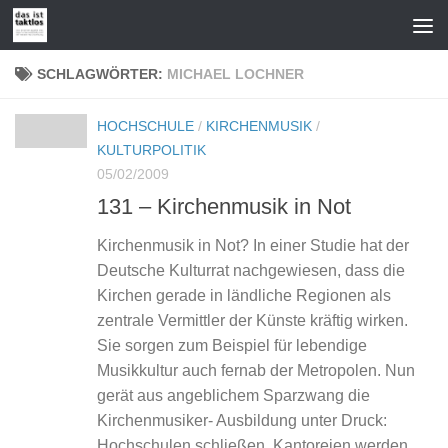
Zum Inhalt springen
SCHLAGWÖRTER:
MICHAEL LOCHNER
HOCHSCHULE
/
KIRCHENMUSIK
/
KULTURPOLITIK
05/02/2009
131 – Kirchenmusik in Not
Kirchenmusik in Not? In einer Studie hat der
Deutsche Kulturrat nachgewiesen, dass die
Kirchen gerade in ländliche Regionen als
zentrale Vermittler der Künste kräftig wirken.
Sie sorgen zum Beispiel für lebendige
Musikkultur auch fernab der Metropolen. Nun
gerät aus angeblichem Sparzwang die
Kirchenmusiker- Ausbildung unter Druck:
Hochschulen schließen, Kantoreien werden