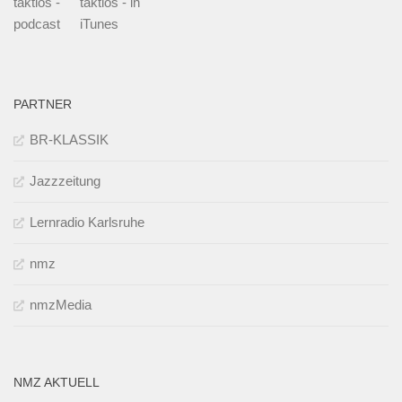
taktlos -
taktlos - in
podcast
iTunes
PARTNER
BR-KLASSIK
Jazzzeitung
Lernradio Karlsruhe
nmz
nmzMedia
NMZ AKTUELL