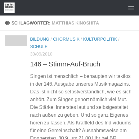
Zum Inhalt springen
SCHLAGWÖRTER:
MATTHIAS KINOSHITA
BILDUNG
/
CHORMUSIK
/
KULTURPOLITIK
/
SCHULE
30/09/2010
146 – Stimm-Auf-Bruch
Singen ist menschlich – behaupten wir taktlos
in der 146. Ausgabe unseres Musikmagazins.
Das ist nicht so selbstverständlich, wie es sich
anhört. Zum Singen gehört nämlich viel Mut.
Die Stärke, Innerstes laut und selbstgestaltet
nach außen zu geben. Und so ganz Eigenes
hören zu lassen. Als Kraftfeld des Individuums
für eine Gemeinschaft? Ausnahmsweise am
Donnerstag, 30.9. um 21.00 Uhr bei BR