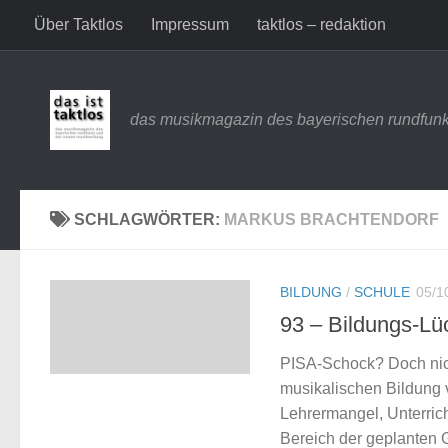
Über Taktlos
Impressum
taktlos – redaktion
Zum Inhalt springen
das musikmagazin des bayerischen rundfunk
SCHLAGWÖRTER:
MARKUS BRACHTENDORF
BILDUNG
/
SCHULE
05/1
93 – Bildungs-Lü
PISA-Schock? Doch nich
musikalischen Bildung v
Lehrermangel, Unterrich
Bereich der geplanten 