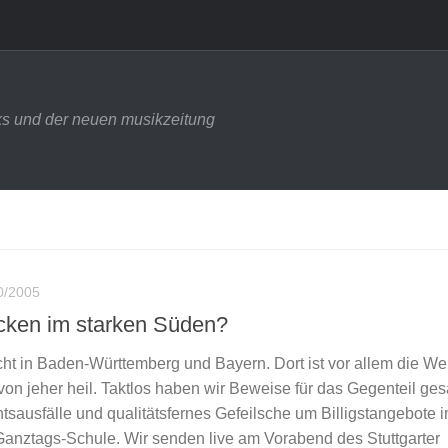
s und der neuen musikzeitung
0/2005
cken im starken Süden?
t in Baden-Württemberg und Bayern. Dort ist vor allem die Wel
on jeher heil. Taktlos haben wir Beweise für das Gegenteil ge
tsausfälle und qualitätsfernes Gefeilsche um Billigstangebote 
Ganztags-Schule. Wir senden live am Vorabend des Stuttgarter