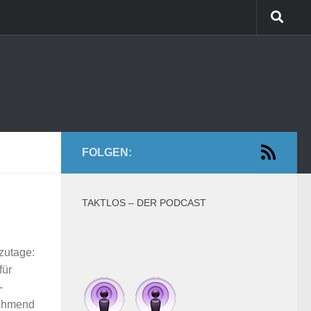
FOLGEN:
TAKTLOS – DER PODCAST
zutage:
für
-
unehmend