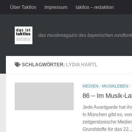
Über Taktlos
Impressum
taktlos – redaktion
Zum Inhalt springen
das musikmagazin des bayerischen rundfunk
SCHLAGWÖRTER:
LYDIA HARTL
MEDIEN
/
MUSIKLEBEN
/
86 – Im Musik-La
Jede Avantgarde hat ihr
In München gibt es, vo
zeitgenössische Medien
Grundstoffe für das 22.