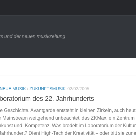
s und der neuen musikzeitung
NEUE MUSIK
/
ZUKUNFTSMUSIK
02/02/2005
boratorium des 22. Jahrhunderts
e Geschichte. Avantgarde entsteht in kleinen Zirkeln, auch heut
m Mainstream weitgehend unbeachtet, das ZKMax, ein Zentrum 
kunst und -Kompetenz. Was brodelt im Laboratorium der Kultur
 Jahrhundert? Dient High-Tech der Kreativität – oder tritt sie z