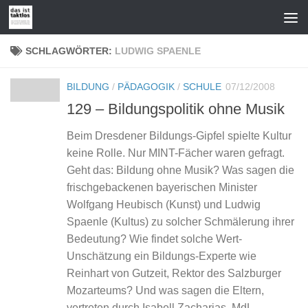
Zum Inhalt springen
SCHLAGWÖRTER:
LUDWIG SPAENLE
BILDUNG
/
PÄDAGOGIK
/
SCHULE
07/12/2008
129 – Bildungspolitik ohne Musik
Beim Dresdener Bildungs-Gipfel spielte Kultur
keine Rolle. Nur MINT-Fächer waren gefragt.
Geht das: Bildung ohne Musik? Was sagen die
frischgebackenen bayerischen Minister
Wolfgang Heubisch (Kunst) und Ludwig
Spaenle (Kultus) zu solcher Schmälerung ihrer
Bedeutung? Wie findet solche Wert-
Unschätzung ein Bildungs-Experte wie
Reinhart von Gutzeit, Rektor des Salzburger
Mozarteums? Und was sagen die Eltern,
vertreten durch Isabell Zacharias, MdL,