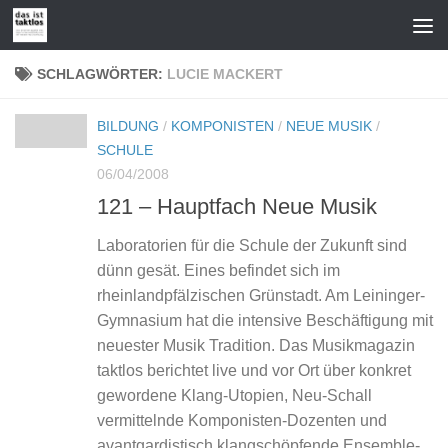
Zum Inhalt springen
SCHLAGWÖRTER:
LUCIE MACKERT
BILDUNG
/
KOMPONISTEN
/
NEUE MUSIK
/
SCHULE
06/04/2008
121 – Hauptfach Neue Musik
Laboratorien für die Schule der Zukunft sind
dünn gesät. Eines befindet sich im
rheinlandpfälzischen Grünstadt. Am Leininger-
Gymnasium hat die intensive Beschäftigung mit
neuester Musik Tradition. Das Musikmagazin
taktlos berichtet live und vor Ort über konkret
gewordene Klang-Utopien, Neu-Schall
vermittelnde Komponisten-Dozenten und
avantgardistisch klangschöpfende Ensemble-