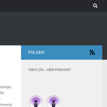
FOLGEN:
TAKTLOS – DER PODCAST
zutage:
für
-
unehmend