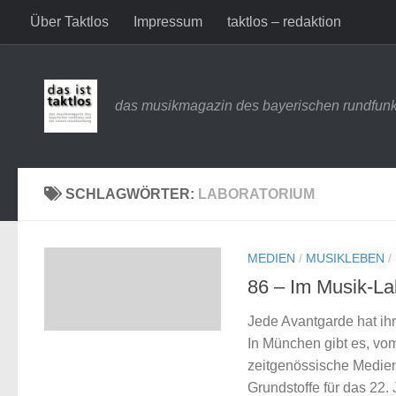
Über Taktlos
Impressum
taktlos – redaktion
Zum Inhalt springen
das musikmagazin des bayerischen rundfunk
SCHLAGWÖRTER:
LABORATORIUM
MEDIEN
/
MUSIKLEBEN
/
86 – Im Musik-La
Jede Avantgarde hat ihr
In München gibt es, vo
zeitgenössische Medien
Grundstoffe für das 22.