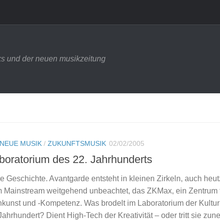
s und der neuen musikzeitung
NEUE MUSIK
/
ZUKUNFTSMUSIK
02/02/2005
boratorium des 22. Jahrhunderts
e Geschichte. Avantgarde entsteht in kleinen Zirkeln, auch heut
m Mainstream weitgehend unbeachtet, das ZKMax, ein Zentrum 
kunst und -Kompetenz. Was brodelt im Laboratorium der Kultur
 Jahrhundert? Dient High-Tech der Kreativität – oder tritt sie z