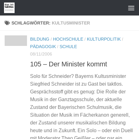
Zum Inhalt springen
SCHLAGWÖRTER:
KULTUSMINISTER
BILDUNG
/
HOCHSCHULE
/
KULTURPOLITIK
/
PÄDAGOGIK
/
SCHULE
08/11/2006
105 – Der Minister kommt
Solo für Schneider? Bayerns Kultusminister
Siegfried Schneider ist zu Gast bei taktlos.
Gesprächsstoff gibt es genug: Die Rolle der
Musik in der Ganztagsschule, der aktuelle
Zustand der Bayerischen Schulmusik, die
Situation der Musik im Fächerkanon generell,
der Zustand unserer musikalischen Bildung
heute und in Zukunft. Ein Solo – oder ein Duell
mit Moderator Theo Geißler – oder gar ein