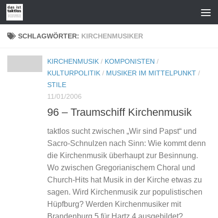
Zum Inhalt springen
SCHLAGWÖRTER:
KIRCHENMUSIKER
KIRCHENMUSIK
/
KOMPONISTEN
/
KULTURPOLITIK
/
MUSIKER IM MITTELPUNKT
/
STILE
11/01/2006
96 – Traumschiff Kirchenmusik
taktlos sucht zwischen „Wir sind Papst“ und
Sacro-Schnulzen nach Sinn: Wie kommt denn
die Kirchenmusik überhaupt zur Besinnung.
Wo zwischen Gregorianischem Choral und
Church-Hits hat Musik in der Kirche etwas zu
sagen. Wird Kirchenmusik zur populistischen
Hüpfburg? Werden Kirchenmusiker mit
Brandenburg 5 für Hartz 4 ausgebildet?