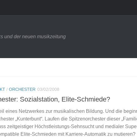
s und der neuen musikzeitung
NKT
/
ORCHESTER
03/02/2008
ester: Sozialstation, Elite-Schmiede?
eil eines Netzwerkes zur musikalischen Bildung. Und die begin
hester „Kunterbunt“. Laufen die Spitzenorchester dieser „Famili
uss zeitgeistiger Höchstleistungs-Sehnsucht und medialer Super
ompatible Elite-Schmieden mit Karriere-Automatik zu mutieren?