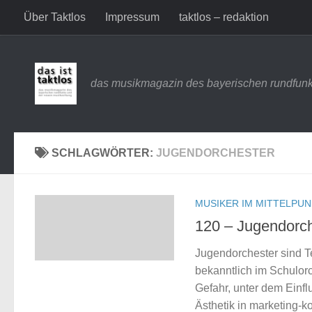
Über Taktlos
Impressum
taktlos – redaktion
Zum Inhalt springen
das musikmagazin des bayerischen rundfunk
SCHLAGWÖRTER:
JUGENDORCHESTER
MUSIKER IM MITTELPU
120 – Jugendorch
Jugendorchester sind T
bekanntlich im Schulorc
Gefahr, unter dem Einfl
Ästhetik in marketing-k