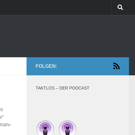
FOLGEN:
TAKTLOS – DER PODCAST
nt
e“
lativ-