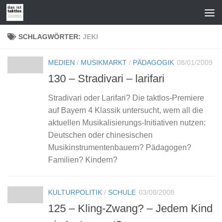
Zum Inhalt springen
SCHLAGWÖRTER:
JEKI
MEDIEN
/
MUSIKMARKT
/
PÄDAGOGIK
08/01/2009
130 – Stradivari – larifari
Stradivari oder Larifari? Die taktlos-Premiere
auf Bayern 4 Klassik untersucht, wem all die
aktuellen Musikalisierungs-Initiativen nutzen:
Deutschen oder chinesischen
Musikinstrumentenbauern? Pädagogen?
Familien? Kindern?
KULTURPOLITIK
/
SCHULE
03/08/2008
125 – Kling-Zwang? – Jedem Kind