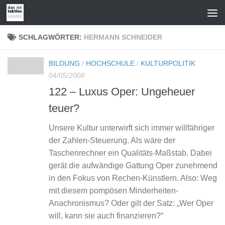
Zum Inhalt springen
SCHLAGWÖRTER:
HERMANN SCHNEIDER
BILDUNG
/
HOCHSCHULE
/
KULTURPOLITIK
04/05/2008
122 – Luxus Oper: Ungeheuer
teuer?
Unsere Kultur unterwirft sich immer willfähriger
der Zahlen-Steuerung. Als wäre der
Taschenrechner ein Qualitäts-Maßstab. Dabei
gerät die aufwändige Gattung Oper zunehmend
in den Fokus von Rechen-Künstlern. Also: Weg
mit diesem pompösen Minderheiten-
Anachronismus? Oder gilt der Satz: „Wer Oper
will, kann sie auch finanzieren?“