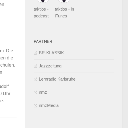
ten
taktlos -
taktlos - in
podcast
iTunes
PARTNER
rm. Die
BR-KLASSIK
men die
schulen,
Jazzzeitung
in
Lernradio Karlsruhe
udolf
nmz
0 Uhr
ve-
nmzMedia