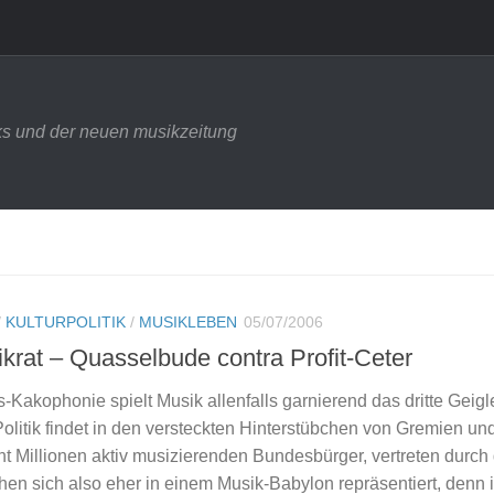
s und der neuen musikzeitung
/
KULTURPOLITIK
/
MUSIKLEBEN
05/07/2006
krat – Quasselbude contra Profit-Ceter
gs-Kakophonie spielt Musik allenfalls garnierend das dritte Geigl
Politik findet in den versteckten Hinterstübchen von Gremien un
ht Millionen aktiv musizierenden Bundesbürger, vertreten durch
hen sich also eher in einem Musik-Babylon repräsentiert, denn 