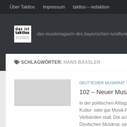
Über Taktlos
Impressum
taktlos – redaktion
Zum Inhalt springen
das musikmagazin des bayerischen rundfunk
SCHLAGWÖRTER:
HANS BÄSSLER
DEUTSCHER MUSIKRAT
102 – Neuer Musi
In der politischen Allta
Kultur- oder gar Musik-
Verbänden statt. Die ac
Deutschen Musikrat, se