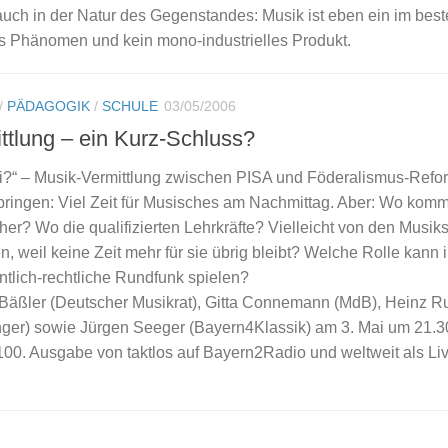
auch in der Natur des Gegenstandes: Musik ist eben ein im bes
les Phänomen und kein mono-industrielles Produkt.
/
PÄDAGOGIK
/
SCHULE
03/05/2006
ttlung – ein Kurz-Schluss?
i?“ – Musik-Vermittlung zwischen PISA und Föderalismus-Refo
bringen: Viel Zeit für Musisches am Nachmittag. Aber: Wo kom
 her? Wo die qualifizierten Lehrkräfte? Vielleicht von den Musik
, weil keine Zeit mehr für sie übrig bleibt? Welche Rolle kann 
ntlich-rechtliche Rundfunk spielen?
 Bäßler (Deutscher Musikrat), Gitta Connemann (MdB), Heinz R
ger) sowie Jürgen Seeger (Bayern4Klassik) am 3. Mai um 21.3
 100. Ausgabe von taktlos auf Bayern2Radio und weltweit als Li