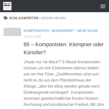
Zum Inhalt springen
SCHLAGWÖRTER:
GEORG HAJDU
KOMPONISTEN
/
MUSIKMARKT
/
NEUE MUSIK
12/01/2005
85 – Komponisten: Klempner oder
Künstler?
„Haste ma ’ne Mack?“ E-Musik-Komponisten
müssen um ihre Einkommen ebenso betteln
wie um ihre Töne. „Zwölftonreihen sind aus“,
heißt es da aus dem Pfandleihhaus der
Klänge, „aber bei eBay werden gerade noch
Dreiklangreste versteigert“. Komponisten
zwischen gesellschaftlicher Kosten-Nutzen-
Rechnung und künstlerischer Freiheit. Mit Jörn