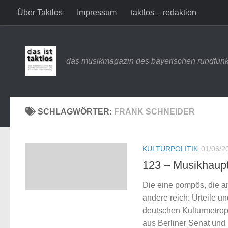
Über Taktlos
Impressum
taktlos – redaktion
Zum Inhalt springen
das musikmagazin des bayerischen rundfunk
SCHLAGWÖRTER:
FRANK SCHNEIDER
KULTURPOLITIK
01/06/2
123 – Musikhaupt
Die eine pompös, die an
andere reich: Urteile u
deutschen Kulturmetropo
aus Berliner Senat un