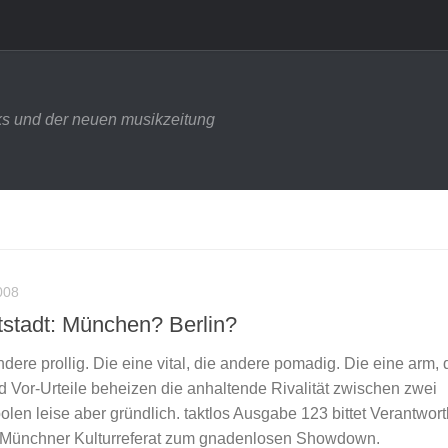
s und der neuen musikzeitung
008
stadt: München? Berlin?
dere prollig. Die eine vital, die andere pomadig. Die eine arm, 
nd Vor-Urteile beheizen die anhaltende Rivalität zwischen zwei
len leise aber gründlich. taktlos Ausgabe 123 bittet Verantwort
d Münchner Kulturreferat zum gnadenlosen Showdown.