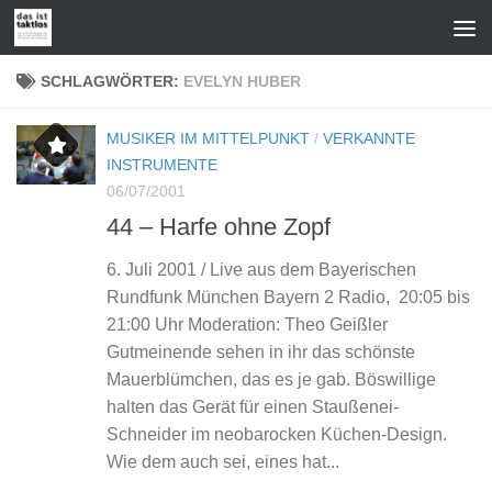
Zum Inhalt springen
SCHLAGWÖRTER:
EVELYN HUBER
MUSIKER IM MITTELPUNKT
/
VERKANNTE
INSTRUMENTE
06/07/2001
44 – Harfe ohne Zopf
6. Juli 2001 / Live aus dem Bayerischen
Rundfunk München Bayern 2 Radio, 20:05 bis
21:00 Uhr Moderation: Theo Geißler
Gutmeinende sehen in ihr das schönste
Mauerblümchen, das es je gab. Böswillige
halten das Gerät für einen Staußenei-
Schneider im neobarocken Küchen-Design.
Wie dem auch sei, eines hat...