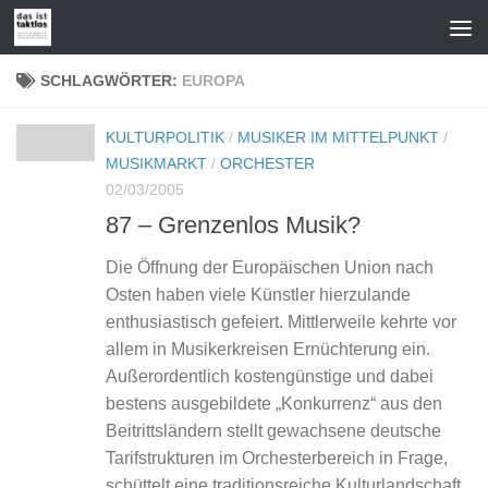
Zum Inhalt springen
SCHLAGWÖRTER:
EUROPA
KULTURPOLITIK
/
MUSIKER IM MITTELPUNKT
/
MUSIKMARKT
/
ORCHESTER
02/03/2005
87 – Grenzenlos Musik?
Die Öffnung der Europäischen Union nach
Osten haben viele Künstler hierzulande
enthusiastisch gefeiert. Mittlerweile kehrte vor
allem in Musikerkreisen Ernüchterung ein.
Außerordentlich kostengünstige und dabei
bestens ausgebildete „Konkurrenz“ aus den
Beitrittsländern stellt gewachsene deutsche
Tarifstrukturen im Orchesterbereich in Frage,
schüttelt eine traditionsreiche Kulturlandschaft