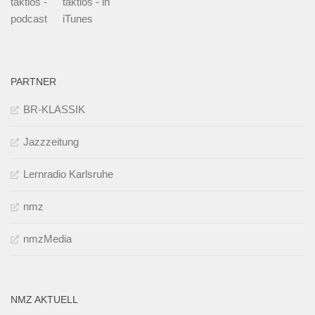
taktlos -
taktlos - in
podcast
iTunes
PARTNER
BR-KLASSIK
Jazzzeitung
Lernradio Karlsruhe
nmz
nmzMedia
NMZ AKTUELL