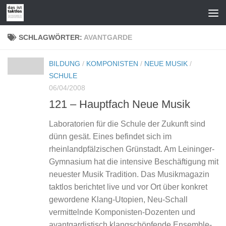
Zum Inhalt springen
SCHLAGWÖRTER:
AVANTGARDE
BILDUNG
/
KOMPONISTEN
/
NEUE MUSIK
/
SCHULE
06/04/2008
121 – Hauptfach Neue Musik
Laboratorien für die Schule der Zukunft sind
dünn gesät. Eines befindet sich im
rheinlandpfälzischen Grünstadt. Am Leininger-
Gymnasium hat die intensive Beschäftigung mit
neuester Musik Tradition. Das Musikmagazin
taktlos berichtet live und vor Ort über konkret
gewordene Klang-Utopien, Neu-Schall
vermittelnde Komponisten-Dozenten und
avantgardistisch klangschöpfende Ensemble-