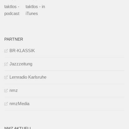
taktlos -
taktlos - in
podcast
iTunes
PARTNER
BR-KLASSIK
Jazzzeitung
Lernradio Karlsruhe
nmz
nmzMedia
NMZ AKTUELL