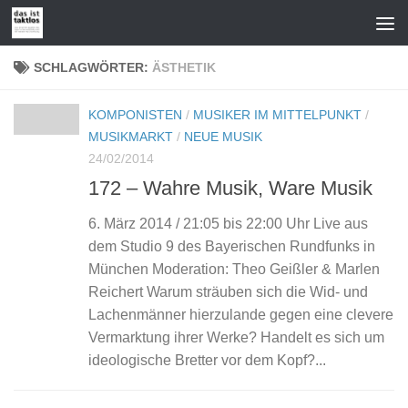
Zum Inhalt springen
SCHLAGWÖRTER:
ÄSTHETIK
KOMPONISTEN
/
MUSIKER IM MITTELPUNKT
/
MUSIKMARKT
/
NEUE MUSIK
24/02/2014
172 – Wahre Musik, Ware Musik
6. März 2014 / 21:05 bis 22:00 Uhr Live aus
dem Studio 9 des Bayerischen Rundfunks in
München Moderation: Theo Geißler & Marlen
Reichert Warum sträuben sich die Wid- und
Lachenmänner hierzulande gegen eine clevere
Vermarktung ihrer Werke? Handelt es sich um
ideologische Bretter vor dem Kopf?...