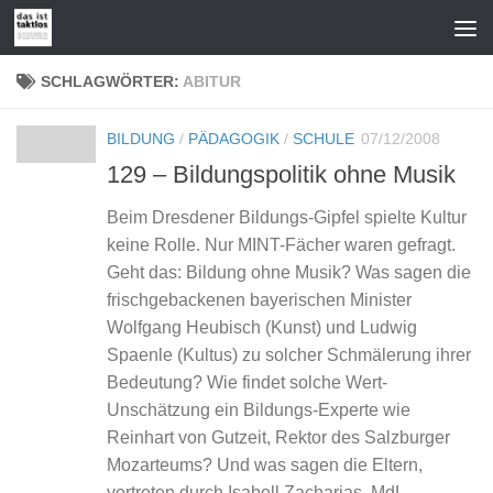
Zum Inhalt springen
SCHLAGWÖRTER:
ABITUR
BILDUNG
/
PÄDAGOGIK
/
SCHULE
07/12/2008
129 – Bildungspolitik ohne Musik
Beim Dresdener Bildungs-Gipfel spielte Kultur
keine Rolle. Nur MINT-Fächer waren gefragt.
Geht das: Bildung ohne Musik? Was sagen die
frischgebackenen bayerischen Minister
Wolfgang Heubisch (Kunst) und Ludwig
Spaenle (Kultus) zu solcher Schmälerung ihrer
Bedeutung? Wie findet solche Wert-
Unschätzung ein Bildungs-Experte wie
Reinhart von Gutzeit, Rektor des Salzburger
Mozarteums? Und was sagen die Eltern,
vertreten durch Isabell Zacharias, MdL,