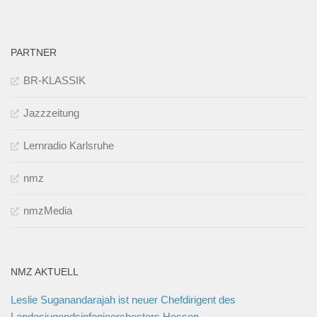
PARTNER
BR-KLASSIK
Jazzzeitung
Lernradio Karlsruhe
nmz
nmzMedia
NMZ AKTUELL
Leslie Suganandarajah ist neuer Chefdirigent des
Landesjugendsinfonieorchesters Hessen