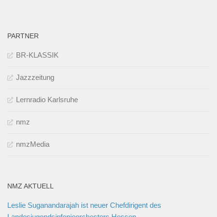
PARTNER
BR-KLASSIK
Jazzzeitung
Lernradio Karlsruhe
nmz
nmzMedia
NMZ AKTUELL
Leslie Suganandarajah ist neuer Chefdirigent des
Landesjugendsinfonieorchesters Hessen