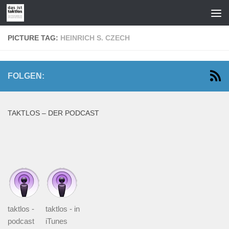
Zum Inhalt springen
PICTURE TAG:
HEINRICH S. CZECH
FOLGEN:
TAKTLOS – DER PODCAST
taktlos -
taktlos - in
podcast
iTunes