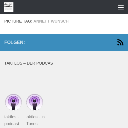
Zum Inhalt springen
PICTURE TAG:
ANNETT WUNSCH
FOLGEN:
TAKTLOS – DER PODCAST
taktlos -
taktlos - in
podcast
iTunes