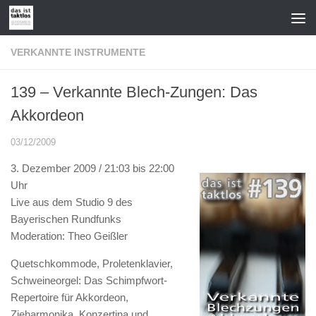
Zum Inhalt springen
VERKANNTE INSTRUMENTE
139 – Verkannte Blech-Zungen: Das
Akkordeon
03/12/2009
3. Dezember 2009 / 21:03 bis 22:00
Uhr
Live aus dem Studio 9 des
Bayerischen Rundfunks
Moderation: Theo Geißler
Quetschkommode, Proletenklavier,
Schweineorgel: Das Schimpfwort-
Repertoire für Akkordeon,
Zieharmonika, Konzertina und