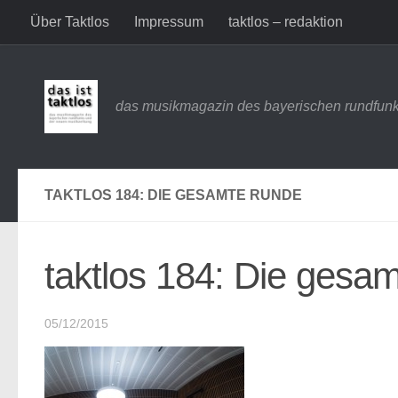
Über Taktlos
Impressum
taktlos – redaktion
Zum Inhalt springen
das musikmagazin des bayerischen rundfunk
TAKTLOS 184: DIE GESAMTE RUNDE
taktlos 184: Die gesa
05/12/2015