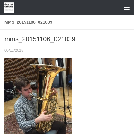
Zum Inhalt springen
MMS_20151106_021039
mms_20151106_021039
06/11/2015