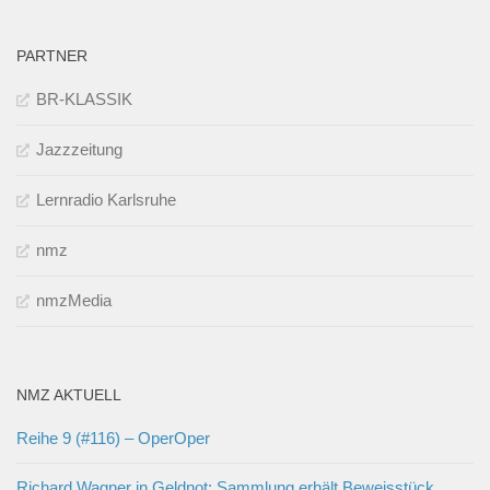
PARTNER
BR-KLASSIK
Jazzzeitung
Lernradio Karlsruhe
nmz
nmzMedia
NMZ AKTUELL
Reihe 9 (#116) – OperOper
Richard Wagner in Geldnot: Sammlung erhält Beweisstück