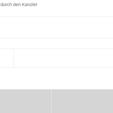
L
 durch den Kanzler
r