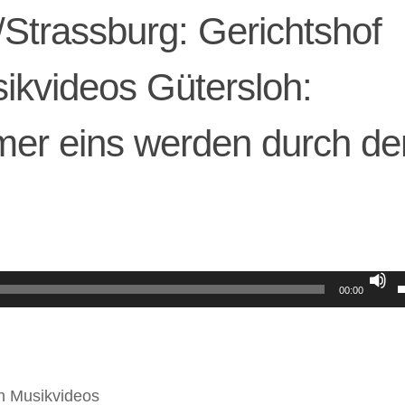
Strassburg: Gerichtshof
ikvideos Gütersloh:
mer eins werden durch de
P
00:00
b
d
on Musikvideos