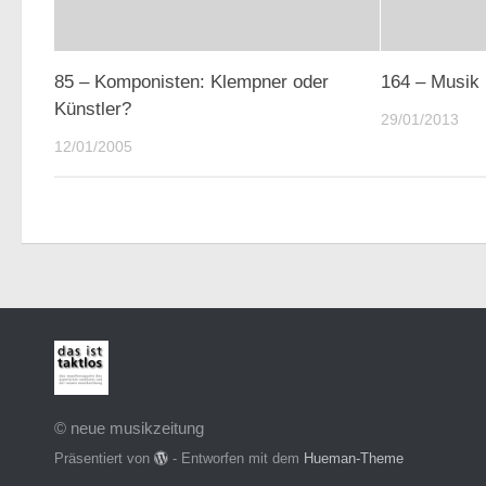
85 – Komponisten: Klempner oder
164 – Musik
Künstler?
29/01/2013
12/01/2005
© neue musikzeitung
Präsentiert von
- Entworfen mit dem
Hueman-Theme