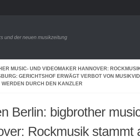
s und der neuen musikzeitung
THER MUSIC- UND VIDEOMAKER HANNOVER: ROCKMUSI
BURG: GERICHTSHOF ERWÄGT VERBOT VON MUSIKVI
S WERDEN DURCH DEN KANZLER
en Berlin: bigbrother musi
over: Rockmusik stammt 