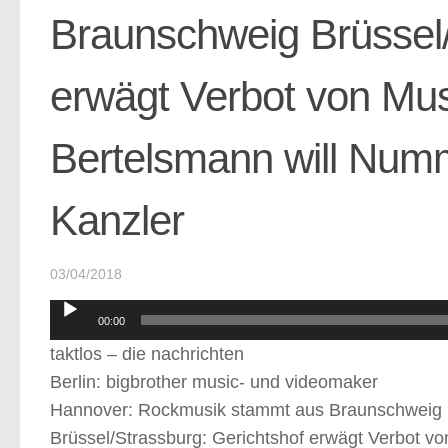
Braunschweig Brüssel/
erwägt Verbot von Mus
Bertelsmann will Num
Kanzler
03/04/2018
Audio-
00:00
Player
taktlos – die nachrichten
Berlin: bigbrother music- und videomaker
Hannover: Rockmusik stammt aus Braunschweig
Brüssel/Strassburg: Gerichtshof erwägt Verbot v