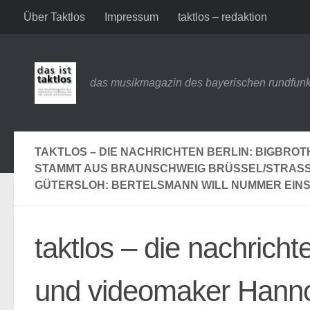
Über Taktlos
Impressum
taktlos – redaktion
Zum Inhalt springen
das musikmagazin des bayerischen rundfunk
TAKTLOS – DIE NACHRICHTEN BERLIN: BIGBRO
STAMMT AUS BRAUNSCHWEIG BRÜSSEL/STRASS
GÜTERSLOH: BERTELSMANN WILL NUMMER EIN
taktlos – die nachricht
und videomaker Hann