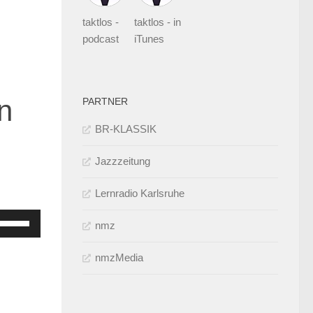
taktlos -
taktlos - in
podcast
iTunes
n
PARTNER
BR-KLASSIK
Jazzzeitung
Lernradio Karlsruhe
feiltasten
nmz
Hoch/Runter
enutzen,
nmzMedia
um
ie