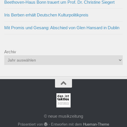
Beethoven-Haus Bonn trauert um Prof. Dr. Christine Siegert
Iris Berben erhält Deutschen Kulturpolitikpreis
Mit Promis und Gesang: Abschied von Glen Hansard in Dublin
Archiv
© neue musikzeitung
Präsentiert von
- Entworfen mit dem
Hueman-Theme