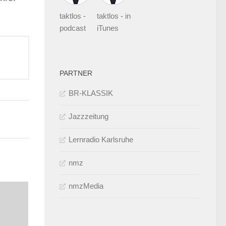
enutzen,
taktlos -
taktlos - in
um
podcast
iTunes
ie
autstärke
zu
PARTNER
egeln.
BR-KLASSIK
Jazzzeitung
Lernradio Karlsruhe
nmz
nmzMedia