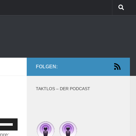
FOLGEN:
TAKTLOS – DER PODCAST
feiltasten
Hoch/Runter
nre: