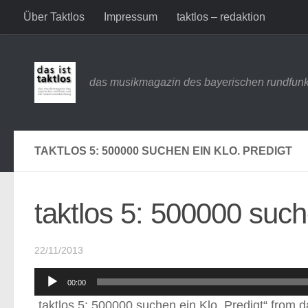
Über Taktlos
Impressum
taktlos – redaktion
Zum Inhalt springen
das musikmagazin des bayerischen rundfunk
TAKTLOS 5: 500000 SUCHEN EIN KLO. PREDIGT
taktlos 5: 500000 such
22/11/2013
Audio-
00:00
Player
„taktlos 5: 500000 suchen ein Klo. Predigt“ from d