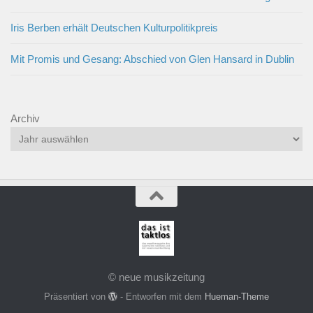
Iris Berben erhält Deutschen Kulturpolitikpreis
Mit Promis und Gesang: Abschied von Glen Hansard in Dublin
Archiv
© neue musikzeitung
Präsentiert von
- Entworfen mit dem
Hueman-Theme