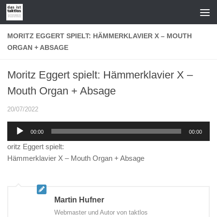
Zum Inhalt springen
MORITZ EGGERT SPIELT: HÄMMERKLAVIER X – MOUTH
ORGAN + ABSAGE
Moritz Eggert spielt: Hämmerklavier X –
Mouth Organ + Absage
20/07/2022
Audio-
00:00
00:00
Player
oritz Eggert spielt:
Hämmerklavier X – Mouth Organ + Absage
Martin Hufner
Webmaster und Autor von taktlos