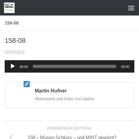
Zum Inhalt springen
158-08
158-08
02/03/2012
Audio-
00:00
00:00
Player
Martin Hufner
Webmaster und Autor von taktlos
VORHERIGER BEITRAG
158 – Musen-Schluss – und MINT gewinnt?