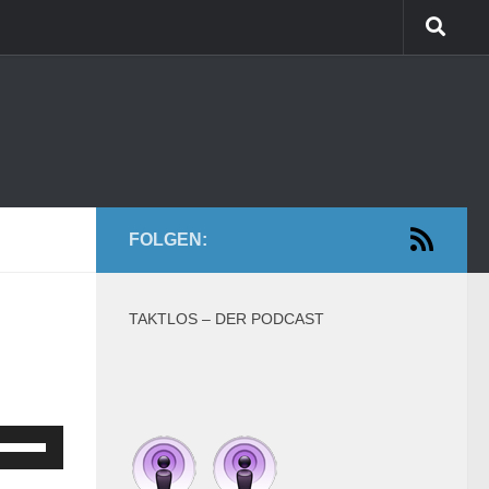
FOLGEN:
TAKTLOS – DER PODCAST
feiltasten
Hoch/Runter