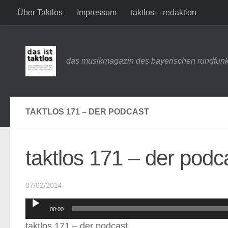
Über Taktlos
Impressum
taktlos – redaktion
Zum Inhalt springen
das musikmagazin des bayerischen rundfunk
TAKTLOS 171 – DER PODCAST
taktlos 171 – der podc
07/02/2014
Audio-
00:00
Player
taktlos 171 – der podcast