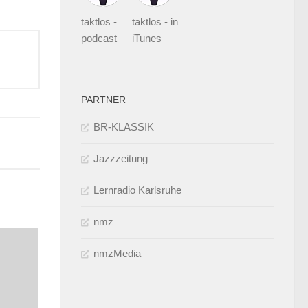
enutzen,
taktlos -
taktlos - in
um
podcast
iTunes
ie
autstärke
zu
PARTNER
egeln.
BR-KLASSIK
Jazzzeitung
Lernradio Karlsruhe
nmz
nmzMedia