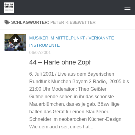
Zum Inhalt springen
SCHLAGWÖRTER:
PETER KIESEWETTER
MUSIKER IM MITTELPUNKT
/
VERKANNTE
INSTRUMENTE
06/07/2001
44 – Harfe ohne Zopf
6. Juli 2001 / Live aus dem Bayerischen
Rundfunk München Bayern 2 Radio, 20:05 bis
21:00 Uhr Moderation: Theo Geißler
Gutmeinende sehen in ihr das schönste
Mauerblümchen, das es je gab. Böswillige
halten das Gerät für einen Staußenei-
Schneider im neobarocken Küchen-Design.
Wie dem auch sei, eines hat...