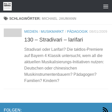
Zum Inhalt springen
SCHLAGWÖRTER:
MICHAEL JAUMANN
MEDIEN
/
MUSIKMARKT
/
PÄDAGOGIK
08/01/2009
130 – Stradivari – larifari
Stradivari oder Larifari? Die taktlos-Premiere
auf Bayern 4 Klassik untersucht, wem all die
aktuellen Musikalisierungs-Initiativen nutzen:
Deutschen oder chinesischen
Musikinstrumentenbauern? Pädagogen?
Familien? Kindern?
FOLGEN: