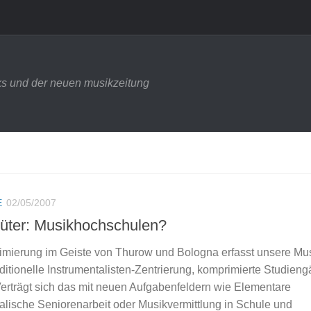
s und der neuen musikzeitung
E
02/05/2007
rüter: Musikhochschulen?
imierung im Geiste von Thurow und Bologna erfasst unsere Mus
ditionelle Instrumentalisten-Zentrierung, komprimierte Studien
rträgt sich das mit neuen Aufgabenfeldern wie Elementare
lische Seniorenarbeit oder Musikvermittlung in Schule und