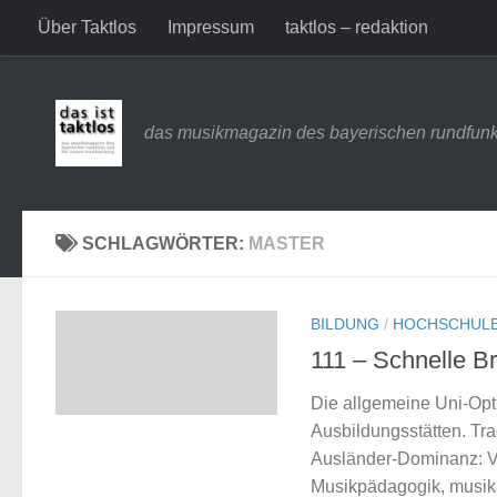
Über Taktlos
Impressum
taktlos – redaktion
Zum Inhalt springen
das musikmagazin des bayerischen rundfunk
SCHLAGWÖRTER:
MASTER
BILDUNG
/
HOCHSCHUL
111 – Schnelle B
Die allgemeine Uni-Opt
Ausbildungsstätten. Tra
Ausländer-Dominanz: Ve
Musikpädagogik, musika