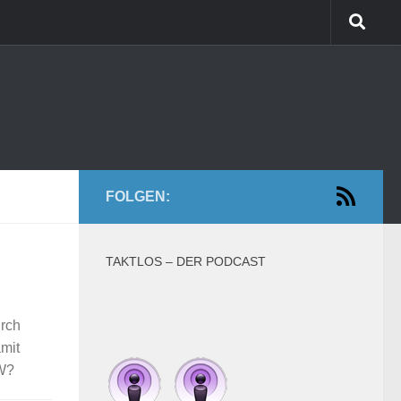
FOLGEN:
TAKTLOS – DER PODCAST
urch
amit
VW?