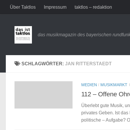
Über Taktlos
Impressum
taktlos – redaktion
Zum Inhalt springen
das musikmagazin des bayerischen rundfunk
SCHLAGWÖRTER:
JAN RITTERSTAEDT
MEDIEN
/
MUSIKMARKT
112 – Offene Ohr
Überlebt gute Musik, un
privates Geben. Ist das
politische – Aufgabe? 