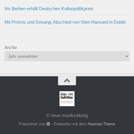
Iris Berben erhält Deutschen Kulturpolitikpreis
Mit Promis und Gesang: Abschied von Glen Hansard in Dublin
Archiv
© neue musikzeitung
Präsentiert von
- Entworfen mit dem
Hueman-Theme